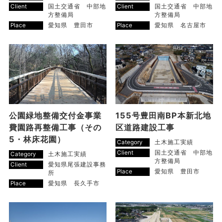
Client
国土交通省 中部地
Client
国土交通省 中部地
方整備局
方整備局
Place
愛知県 豊田市
Place
愛知県 名古屋市
公園緑地整備交付金事業
155号豊田南BP本新北地
費園路再整備工事（その
区道路建設工事
5・林床花園）
Category
土木施工実績
Client
国土交通省 中部地
Category
土木施工実績
方整備局
Client
愛知県尾張建設事務
Place
愛知県 豊田市
所
Place
愛知県 長久手市