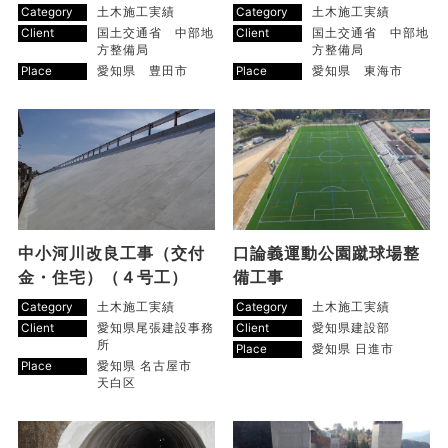
Category
土木施工実績
Category
土木施工実績
Client
国土交通省 中部地
Client
国土交通省 中部地
方整備局
方整備局
Place
愛知県 豊田市
Place
愛知県 東海市
中小河川改良工事（交付
口論義運動公園蹴球場整
金・住宅）（４号工）
備工事
Category
土木施工実績
Category
土木施工実績
Client
愛知県尾張建設事務
Client
愛知県建設部
所
Place
愛知県 日進市
Place
愛知県 名古屋市
天白区