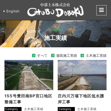
English
土木施工実績 
Result
施工実績
すべて
舗装施工実績
土木施工実績
155号豊田南BP宮口地区
庄内川万場下地区低水護
整備工事
岸工事
Category
土木施工実績
Category
土木施工実績