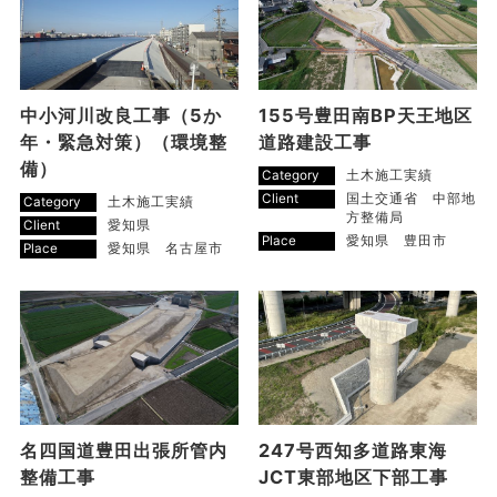
中小河川改良工事（5か
155号豊田南BP天王地区
年・緊急対策）（環境整
道路建設工事
備）
Category
土木施工実績
Client
国土交通省 中部地
Category
土木施工実績
方整備局
Client
愛知県
Place
愛知県 豊田市
Place
愛知県 名古屋市
名四国道豊田出張所管内
247号西知多道路東海
整備工事
JCT東部地区下部工事