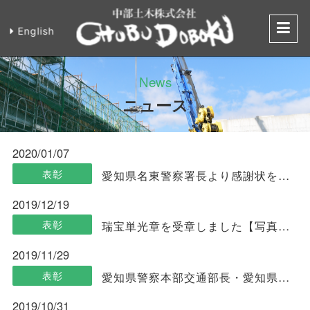
English
表彰 | ニュ
News
ニュース
2020/01/07
表彰
愛知県名東警察署長より感謝状を頂きました
2019/12/19
表彰
瑞宝単光章を受章しました【写真あり】
2019/11/29
表彰
愛知県警察本部交通部長・愛知県安全運転管理協議会会長より表彰状を頂きました
2019/10/31