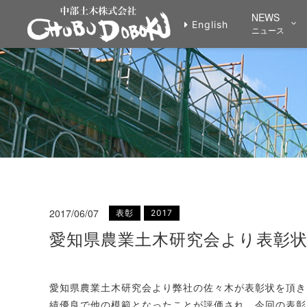
愛知県農業土木研究会よ
NEWS
English
ニュース
2017/06/07
表彰
2017
愛知県農業土木研究会より表彰
愛知県農業土木研究会より弊社の佐々木が表彰状を頂き
績優良で他の模範となったことが評価され、今回の表彰