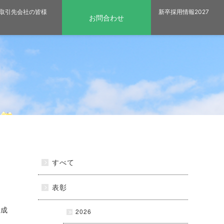
会社 - 土木・舗装施工を主体とした建設会社
取引先会社の皆様
新卒採用情報2027
お問合わせ
すべて
表彰
果成
2026