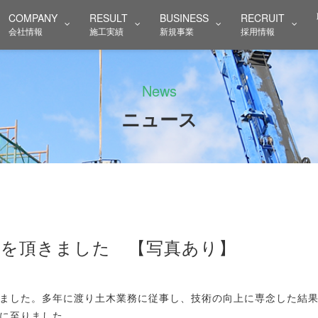
り表彰状を頂きました 【写真あり】 | ニュース | 中部土木株式
COMPANY
RESULT
BUSINESS
RECRUIT
会社情報
施工実績
新規事業
採用情報
News
ニュース
状を頂きました 【写真あり】
ました。多年に渡り土木業務に従事し、技術の向上に専念した結
に至りました。