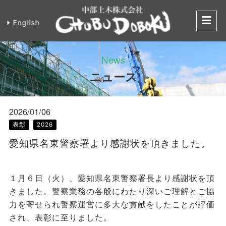
English
愛知県名東警察
News
ニュース
2026/01/06
表彰
2026
愛知県名東警察署より感謝状を頂きました。
１月６日（火）、愛知県名東警察署長より感謝状を頂
きました。警察業務の各般にわたり深いご理解とご協
力を寄せられ警察運営に多大な貢献をしたことが評価
され、表彰に至りました。