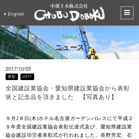
English
全国建設業協会
News
ニュース
2017/10/05
表彰
2017
全国建設業協会・愛知県建設業協会から表彰
状と記念品を頂きました 【写真あり】
９月
2
８日
(
木
)
ホテル名古屋ガーデンパレスにて平成２
９年度全国建設業協会表彰伝達式及び、愛知県建設業
協会建設功労者表彰式が行われました。長野芳宏、石