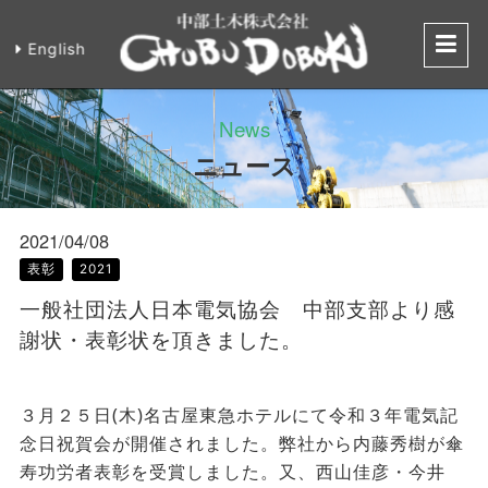
English
一般社団法人日
News
ニュース
2021/04/08
表彰
2021
一般社団法人日本電気協会 中部支部より感
謝状・表彰状を頂きました。
３月２５日
(木
)
名古屋東急ホテルにて令和３年電気記
念日祝賀会が開催されました。弊社から内藤秀樹が傘
寿功労者表彰を受賞しました。又、西山佳彦・今井